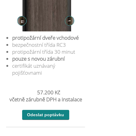
protipožární dveře vchodové
bezpečnostní třída RC3
protipožární třída 30 minut
pouze s novou zárubní
certifikát uznávaný
pojišťovnami
57.200 Kč
včetně zárubně DPH a instalace