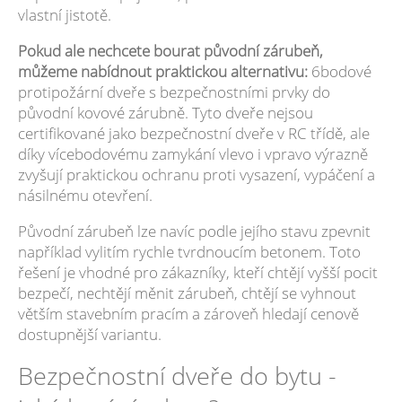
vlastní jistotě.
Pokud ale nechcete bourat původní zárubeň,
můžeme nabídnout praktickou alternativu:
6bodové
protipožární dveře s bezpečnostními prvky do
původní kovové zárubně. Tyto dveře nejsou
certifikované jako bezpečnostní dveře v RC třídě, ale
díky vícebodovému zamykání vlevo i vpravo výrazně
zvyšují praktickou ochranu proti vysazení, vypáčení a
násilnému otevření.
Původní zárubeň lze navíc podle jejího stavu zpevnit
například vylitím rychle tvrdnoucím betonem. Toto
řešení je vhodné pro zákazníky, kteří chtějí vyšší pocit
bezpečí, nechtějí měnit zárubeň, chtějí se vyhnout
větším stavebním pracím a zároveň hledají cenově
dostupnější variantu.
Bezpečnostní dveře do bytu -