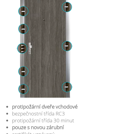
protipožární dveře vchodové
bezpečnostní třída RC3
protipožární třída 30 minut
pouze s novou zárubní