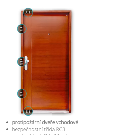
protipožární dveře vchodové
bezpečnostní třída RC3