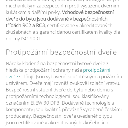
mechanickým zabezpečením proti vysazení, dveřním
kukátkem a dalšími prvky.
Vchodové bezpečnostní
dveře do bytu jsou dodávané v bezpečnostních
třídách RC2 a RC3
, certifikované v akreditovaných
zkušebnách a s garancí danou certifikátem kvality dle
normy ISO 9001.
Protipožární bezpečnostní dveře
Nároky kladené na bezpečnostní bytové dveře z
hlediska protipožární ochrany naše
protipožární
dveře
splňují. Jsou vybavené kouřotěsným a požárním
uzávěrem. Dveře mají rovněž zvukově izolační vrstvu.
Bezpečnostní vstupní dveře do bytu nebo domu s
protipožárními technologiemi jsou klasifikovány
označením EI,EW 30 DP3. Dodávané technologie a
komponenty jsou kvalitní, převážně vyrobené českými
producenty. Bezpečnostní dveře uvedeného typu
jsou certifikované v akreditovaných zkušebnách.