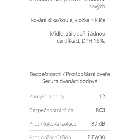
nových
kování klika/koule, vložka + klíče
křídlo, zárubeň, řádnou
certifikaci, DPH 15%.
Bezpečnostní / Protipožární dveře
Secura dvanáctibodové
Zamykací body
12
Bezpečnostní třída
RC3
Protihluková izolace
39 dB
Protipožární třída
EIEW30