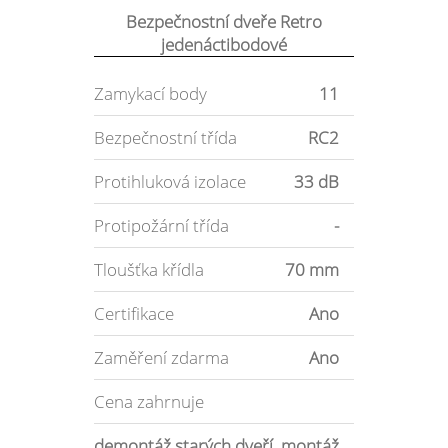
Bezpečnostní dveře Retro
jedenáctibodové
Zamykací body
11
Bezpečnostní třída
RC2
Protihluková izolace
33 dB
Protipožární třída
-
Tloušťka křídla
70 mm
Certifikace
Ano
Zaměření zdarma
Ano
Cena zahrnuje
demontáž starých dveří, montáž