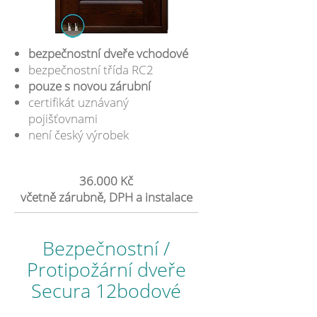
bezpečnostní dveře vchodové
bezpečnostní třída RC2
pouze s novou zárubní
certifikát uznávaný
pojišťovnami
není český výrobek
36.000 Kč
včetně zárubně, DPH a instalace
Bezpečnostní /
Protipožární dveře
Secura 12bodové