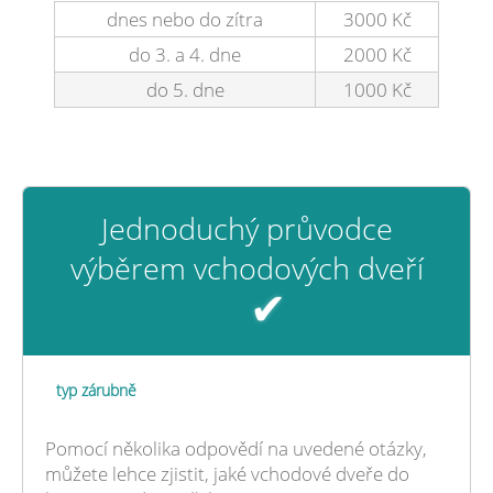
dnes nebo do zítra
3000 Kč
do 3. a 4. dne
2000 Kč
do 5. dne
1000 Kč
Jednoduchý průvodce
výběrem vchodových dveří
✔
typ zárubně
Pomocí několika odpovědí na uvedené otázky,
můžete lehce zjistit, jaké vchodové dveře do