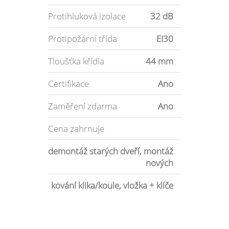
Protihluková izolace
32 dB
Protipožární třída
EI30
Tloušťka křídla
44 mm
Certifikace
Ano
Zaměření zdarma
Ano
Cena zahrnuje
demontáž starých dveří, montáž
nových
kování klika/koule, vložka + klíče