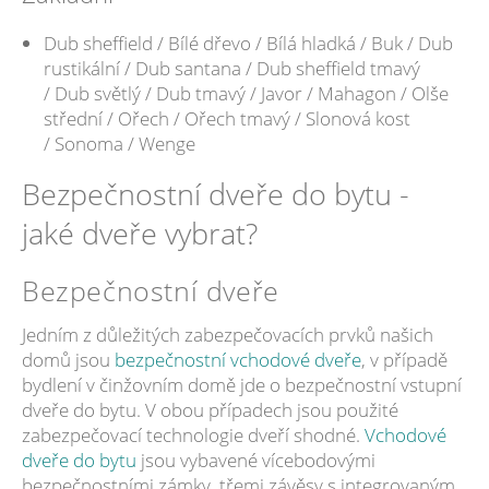
Dub sheffield / Bílé dřevo / Bílá hladká / Buk / Dub
rustikální / Dub santana / Dub sheffield tmavý
/ Dub světlý / Dub tmavý / Javor / Mahagon / Olše
střední / Ořech / Ořech tmavý / Slonová kost
/ Sonoma / Wenge
Bezpečnostní dveře do bytu -
jaké dveře vybrat?
Bezpečnostní dveře
Jedním z důležitých zabezpečovacích prvků našich
domů jsou
bezpečnostní vchodové dveře
, v případě
bydlení v činžovním domě jde o bezpečnostní vstupní
dveře do bytu. V obou případech jsou použité
zabezpečovací technologie dveří shodné.
Vchodové
dveře do bytu
jsou vybavené vícebodovými
bezpečnostními zámky, třemi závěsy s integrovaným