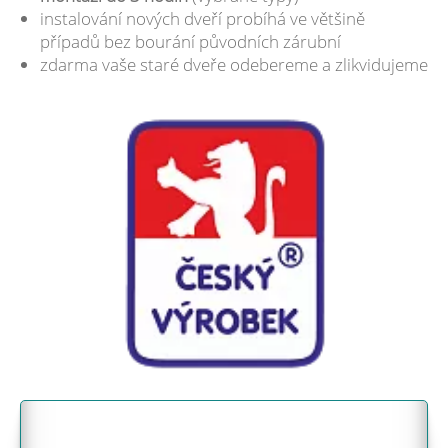
instalování nových dveří probíhá ve většině
případů bez bourání původních zárubní
zdarma vaše staré dveře odebereme a zlikvidujeme