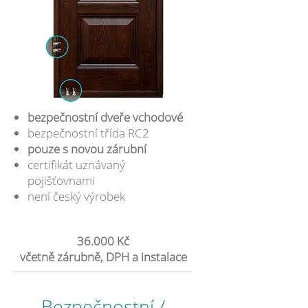
bezpečnostní dveře vchodové
bezpečnostní třída RC2
pouze s novou zárubní
certifikát uznávaný
pojišťovnami
není český výrobek
36.000 Kč
včetně zárubně, DPH a instalace
Bezpečnostní /