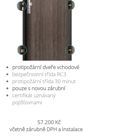
protipožární dveře vchodové
bezpečnostní třída RC3
protipožární třída 30 minut
pouze s novou zárubní
certifikát uznávaný
pojišťovnami
57.200 Kč
včetně zárubně DPH a instalace