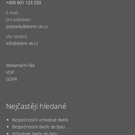
+420 601 123 233
E-mail:
pro poptávky:
poptavky@dvere-ok.cz
vše ostatní:
info@dvere-ok.cz
Reklamační řád
VOP
GDPR
Nejčastěji hledané
Bezpečnostní vchodové dveře
Bezpečnostní dveře do bytu
Vchodové dveře do bytu