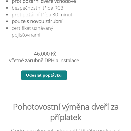
protipožární dveře vchodové
bezpečnostní třída RC3
protipožární třída 30 minut
pouze s novou zárubní
certifikát uznávaný
pojišťovnami
46.000 Kč
včetně zárubně DPH a instalace
Pohotovostní výměna dveří za
příplatek
V případě vylomení, vykopnutí či jiného poškození