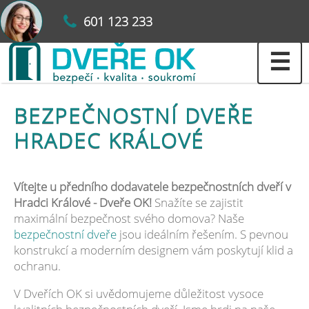
601 123 233
☰
BEZPEČNOSTNÍ DVEŘE
HRADEC KRÁLOVÉ
Vítejte u předního dodavatele bezpečnostních dveří v
Hradci Králové - Dveře OK!
Snažíte se zajistit
maximální bezpečnost svého domova? Naše
bezpečnostní dveře
jsou ideálním řešením. S pevnou
konstrukcí a moderním designem vám poskytují klid a
ochranu.
V Dveřích OK si uvědomujeme důležitost vysoce