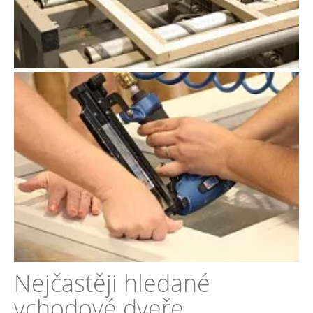
Nejčastěji hledané
vchodové dveře