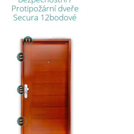
Protipožární dveře
Secura 12bodové