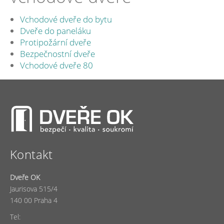
Vchodové dveře do bytu
Dveře do paneláku
Protipožární dveře
Bezpečnostní dveře
Vchodové dveře 80
Kontakt
Dveře OK
Jaurisova 515/4
140 00 Praha 4
Tel: