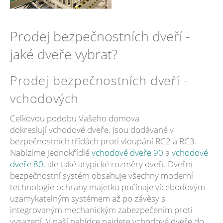
Prodej bezpečnostních dveří -
jaké dveře vybrat?
Prodej bezpečnostních dveří -
vchodových
Celkovou podobu Vašeho domova
dokreslují vchodové dveře. Jsou dodávané v
bezpečnostních třídách proti vloupání RC2 a RC3.
Nabízíme jednokřídlé
vchodové dveře 90
a
vchodové
dveře 80
, ale také atypické rozměry dveří. Dveřní
bezpečnostní systém obsahuje všechny moderní
technologie ochrany majetku počínaje vícebodovým
uzamykatelným systémem až po závěsy s
integrovaným mechanickým zabezpečením proti
vysazení. V naší nabídce najdete vchodové dveře do