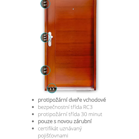
protipožární dveře vchodové
bezpečnostní třída RC3
protipožární třída 30 minut
pouze s novou zárubní
certifikát uznávaný
pojišťovnami