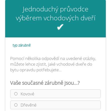
Jednoduchý průvodce
výběrem vchodových dveří
✔
typ zárubně
Pomocí několika odpovědí na uvedené otázky,
můžete lehce zjistit, jaké vchodové dveře do
bytu opravdu potřebujete...
Vaše současné zárubně jsou...?
Kovové
Dřevěné