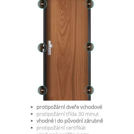
protipožární dveře vchodové
protipožární třída 30 minut
vhodné i do původní zárubně
protipožární certifikát