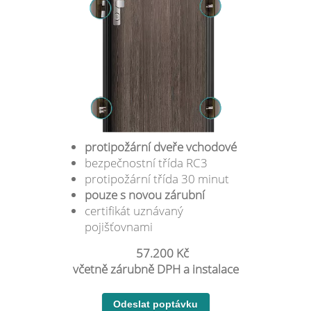
protipožární dveře vchodové
bezpečnostní třída RC3
protipožární třída 30 minut
pouze s novou zárubní
certifikát uznávaný
pojišťovnami
57.200 Kč
včetně zárubně DPH a instalace