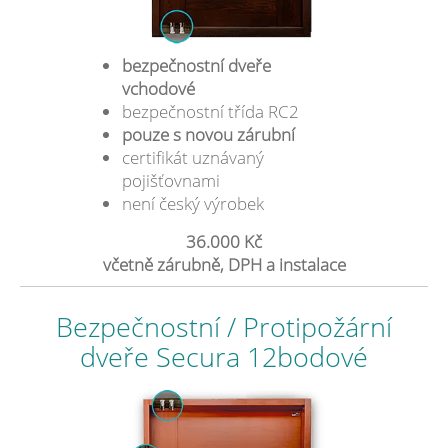
bezpečnostní dveře
vchodové
bezpečnostní třída RC2
pouze s novou zárubní
certifikát uznávaný
pojišťovnami
není český výrobek
36.000 Kč
včetně zárubně, DPH a instalace
Bezpečnostní / Protipožární
dveře Secura 12bodové