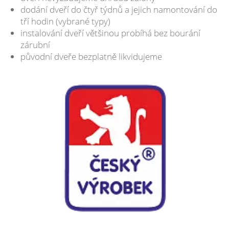
dodání dveří do čtyř týdnů a jejich namontování do
tří hodin (vybrané typy)
instalování dveří většinou probíhá bez bourání
zárubní
původní dveře bezplatně likvidujeme