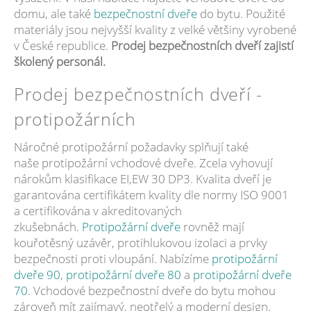
domu, ale také
bezpečnostní dveře
do bytu. Použité
materiály jsou nejvyšší kvality z velké většiny vyrobené
v České republice.
Prodej bezpečnostních dveří zajistí
školený personál.
Prodej bezpečnostních dveří -
protipožárních
Náročné protipožární požadavky splňují také
naše protipožární vchodové dveře. Zcela vyhovují
nárokům klasifikace EI,EW 30 DP3. Kvalita dveří je
garantována certifikátem kvality dle normy ISO 9001
a certifikována v akreditovaných
zkušebnách.
Protipožární dveře
rovněž mají
kouřotěsný uzávěr, protihlukovou izolaci a prvky
bezpečnosti proti vloupání. Nabízíme
protipožární
dveře 90
,
protipožární dveře 80
a
protipožární dveře
70
. Vchodové bezpečnostní dveře do bytu mohou
zároveň mít zajímavý, neotřelý a moderní design.