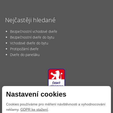
Nejčastěji hledané
Bezpečnostní vchodové dveře
Bezpečnostní dveře do bytu
Vchodové dveře do bytu
Protipožární dveře
Dveře do paneláku
Nastavení cookies
Cookies používáme pro měření návštěvnosti a vyhodnocování
reklamy.
GDPR ke stažení
.