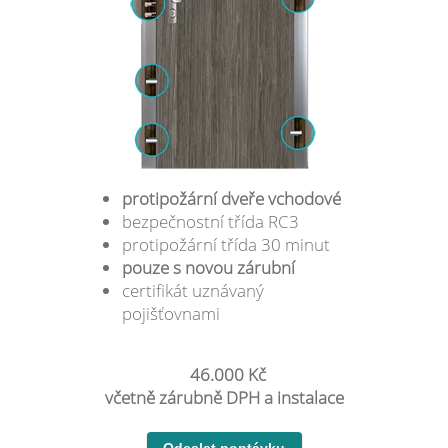
protipožární dveře vchodové
bezpečnostní třída RC3
protipožární třída 30 minut
pouze s novou zárubní
certifikát uznávaný
pojišťovnami
46.000 Kč
včetně zárubně DPH a instalace