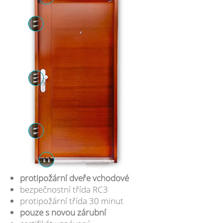
protipožární dveře vchodové
bezpečnostní třída RC3
protipožární třída 30 minut
pouze s novou zárubní