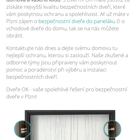
získáte nejvyšší kvalitu bezpečnostních dveří, které
vám poskytnou ochranu a spolehlivost. Ať už máte v
Plzni zájem o
bezpečnostní dveře do paneláku
či o
vchodové dveře do domu, tak se na nás můžete
obrátit.
Kontaktujte nás dnes a dejte svému domovu tu
nejlepší ochranu, kterou si zaslouží. Naše zkušené a
odborné týmy jsou připraveny vám poskytnout
pomoc a poradenství při výběru a instalaci
bezpečnostních dveří.
Dveře OK - vaše spolehlivé řešení pro bezpečnostní
dveře v Plzni!