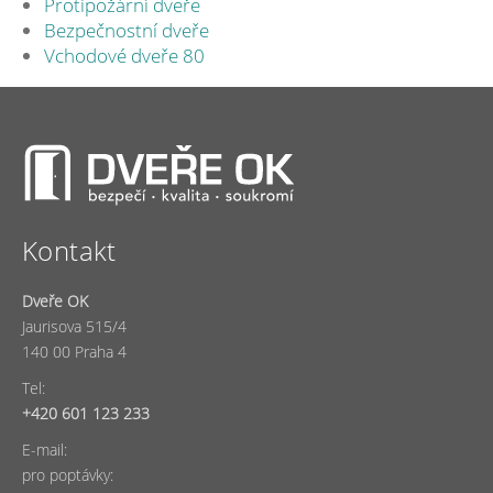
Protipožární dveře
Bezpečnostní dveře
Vchodové dveře 80
Kontakt
Dveře OK
Jaurisova 515/4
140 00 Praha 4
Tel:
+420 601 123 233
E-mail:
pro poptávky: