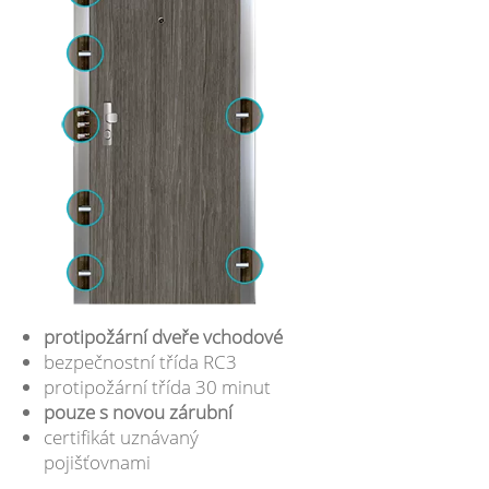
protipožární dveře vchodové
bezpečnostní třída RC3
protipožární třída 30 minut
pouze s novou zárubní
certifikát uznávaný
pojišťovnami