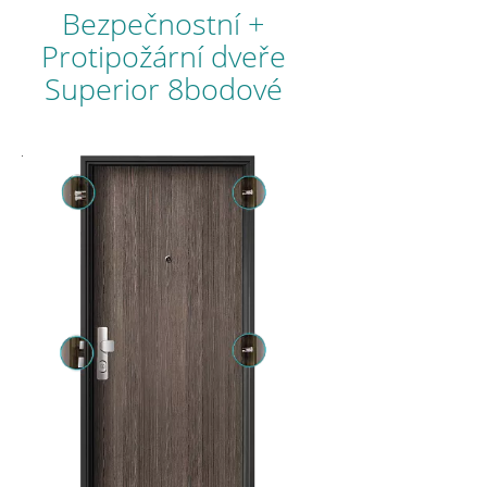
Bezpečnostní +
Protipožární dveře
Superior 8bodové