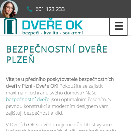
601 123 233
☰
BEZPEČNOSTNÍ DVEŘE
PLZEŇ
Vítejte u předního poskytovatele bezpečnostních
dveří v Plzni - Dveře OK
! Pokoušíte se zajistit
maximální ochranu svého domova? Naše
bezpečnostní dveře
jsou optimálním řešením. S
pevnou konstrukcí a moderním designem vám
zajišťují bezpečnost a klid.
V Dveřích OK si uvědomujeme důležitost vysoce