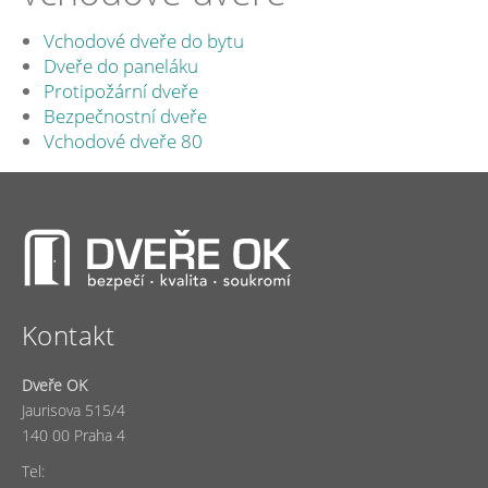
Vchodové dveře do bytu
Dveře do paneláku
Protipožární dveře
Bezpečnostní dveře
Vchodové dveře 80
Kontakt
Dveře OK
Jaurisova 515/4
140 00 Praha 4
Tel: