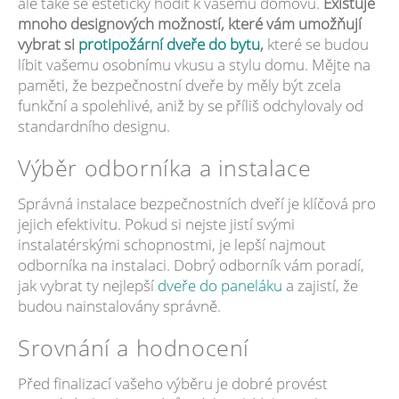
ale také se esteticky hodit k vašemu domovu.
Existuje
mnoho designových možností, které vám umožňují
vybrat si
protipožární dveře do bytu
,
které se budou
líbit vašemu osobnímu vkusu a stylu domu. Mějte na
paměti, že bezpečnostní dveře by měly být zcela
funkční a spolehlivé, aniž by se příliš odchylovaly od
standardního designu.
Výběr odborníka a instalace
Správná instalace bezpečnostních dveří je klíčová pro
jejich efektivitu. Pokud si nejste jistí svými
instalatérskými schopnostmi, je lepší najmout
odborníka na instalaci. Dobrý odborník vám poradí,
jak vybrat ty nejlepší
dveře do paneláku
a zajistí, že
budou nainstalovány správně.
Srovnání a hodnocení
Před finalizací vašeho výběru je dobré provést