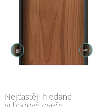
Nejčastěji hledané
vchodové dveře