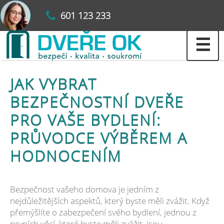
601 123 233
☰
JAK VYBRAT
BEZPEČNOSTNÍ DVEŘE
PRO VAŠE BYDLENÍ:
PRŮVODCE VÝBĚREM A
HODNOCENÍM
Bezpečnost vašeho domova je jedním z
nejdůležitějších aspektů, který byste měli zvážit. Když
přemýšlíte o zabezpečení svého bydlení, jednou z
prvních věcí, které byste měli zvážit, jsou