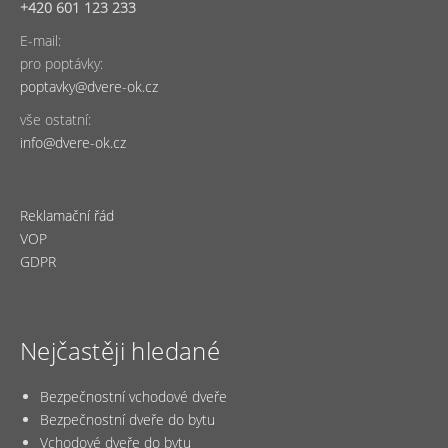
+420 601 123 233
E-mail:
pro poptávky:
poptavky@dvere-ok.cz
vše ostatní:
info@dvere-ok.cz
Reklamační řád
VOP
GDPR
Nejčastěji hledané
Bezpečnostní vchodové dveře
Bezpečnostní dveře do bytu
Vchodové dveře do bytu