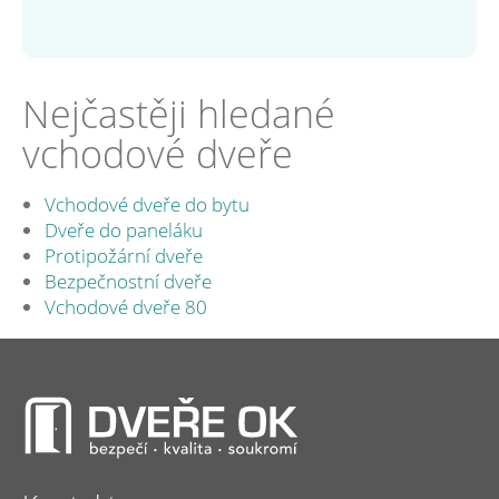
Nejčastěji hledané
vchodové dveře
Vchodové dveře do bytu
Dveře do paneláku
Protipožární dveře
Bezpečnostní dveře
Vchodové dveře 80