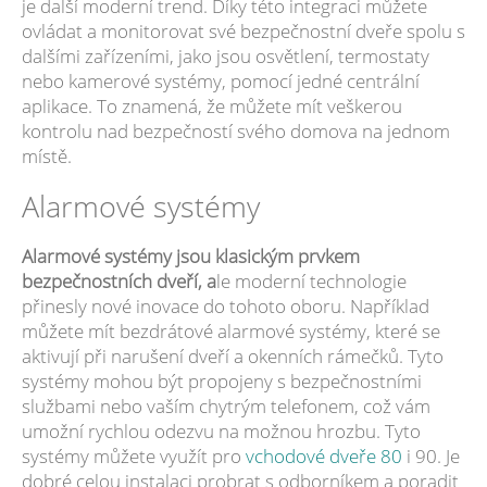
je další moderní trend. Díky této integraci můžete
ovládat a monitorovat své bezpečnostní dveře spolu s
dalšími zařízeními, jako jsou osvětlení, termostaty
nebo kamerové systémy, pomocí jedné centrální
aplikace. To znamená, že můžete mít veškerou
kontrolu nad bezpečností svého domova na jednom
místě.
Alarmové systémy
Alarmové systémy jsou klasickým prvkem
bezpečnostních dveří, a
le moderní technologie
přinesly nové inovace do tohoto oboru. Například
můžete mít bezdrátové alarmové systémy, které se
aktivují při narušení dveří a okenních rámečků. Tyto
systémy mohou být propojeny s bezpečnostními
službami nebo vaším chytrým telefonem, což vám
umožní rychlou odezvu na možnou hrozbu. Tyto
systémy můžete využít pro
vchodové dveře 80
i 90. Je
dobré celou instalaci probrat s odborníkem a poradit