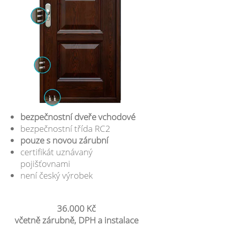
bezpečnostní dveře vchodové
bezpečnostní třída RC2
pouze s novou zárubní
certifikát uznávaný
pojišťovnami
není český výrobek
36.000 Kč
včetně zárubně, DPH a instalace