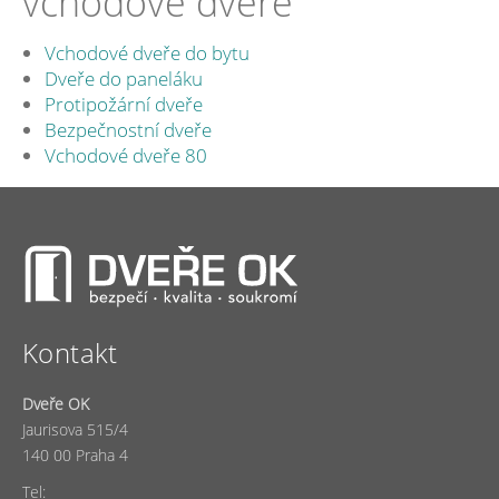
vchodové dveře
Vchodové dveře do bytu
Dveře do paneláku
Protipožární dveře
Bezpečnostní dveře
Vchodové dveře 80
Kontakt
Dveře OK
Jaurisova 515/4
140 00 Praha 4
Tel: