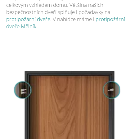
celkovým vzhledem domu. Většina našich
bezpečnostních dveří splňuje i požadavky na
protipožární dveře
. V nabídce máme i
protipožární
dveře Mělník
.