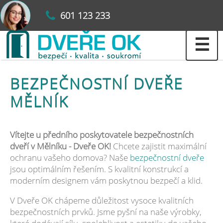
601 123 233
☰
BEZPEČNOSTNÍ DVEŘE
MĚLNÍK
Vítejte u předního poskytovatele bezpečnostních
dveří v Mělníku - Dveře OK!
Chcete zajistit maximální
ochranu vašeho domova? Naše
bezpečnostní dveře
jsou optimálním řešením. S kvalitní konstrukcí a
moderním designem vám poskytnou bezpečí a klid.
V Dveře OK chápeme důležitost vysoce kvalitních
bezpečnostních prvků. Jsme pyšní na naše výrobky,