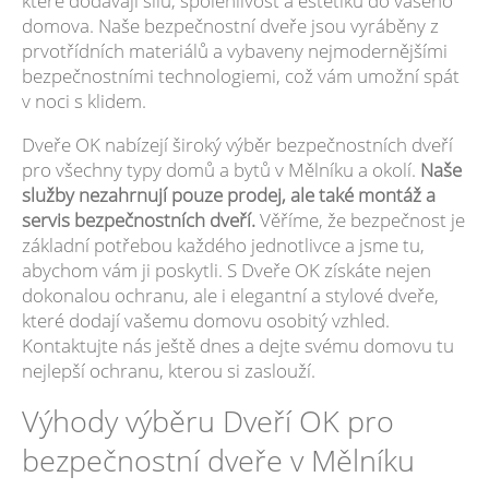
které dodávají sílu, spolehlivost a estetiku do vašeho
domova. Naše bezpečnostní dveře jsou vyráběny z
prvotřídních materiálů a vybaveny nejmodernějšími
bezpečnostními technologiemi, což vám umožní spát
v noci s klidem.
Dveře OK nabízejí široký výběr bezpečnostních dveří
pro všechny typy domů a bytů v Mělníku a okolí.
Naše
služby nezahrnují pouze prodej, ale také montáž a
servis bezpečnostních dveří.
Věříme, že bezpečnost je
základní potřebou každého jednotlivce a jsme tu,
abychom vám ji poskytli. S Dveře OK získáte nejen
dokonalou ochranu, ale i elegantní a stylové dveře,
které dodají vašemu domovu osobitý vzhled.
Kontaktujte nás ještě dnes a dejte svému domovu tu
nejlepší ochranu, kterou si zaslouží.
Výhody výběru Dveří OK pro
bezpečnostní dveře v Mělníku