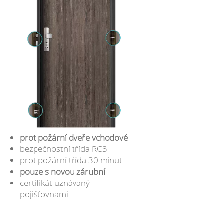
protipožární dveře vchodové
bezpečnostní třída RC3
protipožární třída 30 minut
pouze s novou zárubní
certifikát uznávaný
pojišťovnami