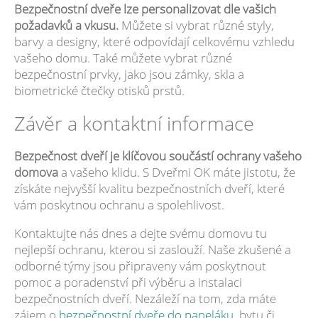
Bezpečnostní dveře lze personalizovat dle vašich
požadavků a vkusu.
Můžete si vybrat různé styly,
barvy a designy, které odpovídají celkovému vzhledu
vašeho domu. Také můžete vybrat různé
bezpečnostní prvky, jako jsou zámky, skla a
biometrické čtečky otisků prstů.
Závěr a kontaktní informace
Bezpečnost dveří je klíčovou součástí ochrany vašeho
domova
a vašeho klidu. S Dveřmi OK máte jistotu, že
získáte nejvyšší kvalitu bezpečnostních dveří, které
vám poskytnou ochranu a spolehlivost.
Kontaktujte nás dnes a dejte svému domovu tu
nejlepší ochranu, kterou si zaslouží. Naše zkušené a
odborné týmy jsou připraveny vám poskytnout
pomoc a poradenství při výběru a instalaci
bezpečnostních dveří. Nezáleží na tom, zda máte
zájem o
bezpečnostní dveře do paneláku
, bytu či