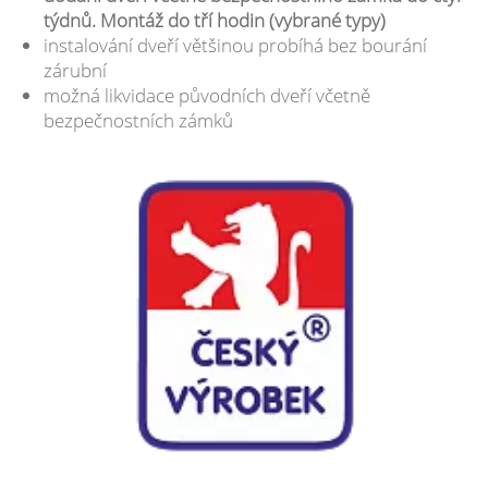
týdnů. Montáž do tří hodin (vybrané typy)
instalování dveří většinou probíhá bez bourání
zárubní
možná likvidace původních dveří včetně
bezpečnostních zámků