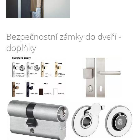
Bezpečnostní zámky do dveří -
doplňky