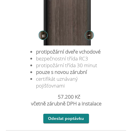
protipožární dveře vchodové
bezpečnostní třída RC3
protipožární třída 30 minut
pouze s novou zárubní
certifikát uznávaný
pojišťovnami
57.200 Kč
včetně zárubně DPH a instalace