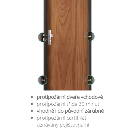
protipožární dveře vchodové
protipožární třída 30 minut
vhodné i do původní zárubně
protipožární certifikát
uznávaný pojišťovnami