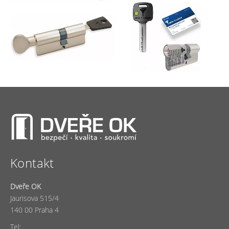
Kontakt
Dveře OK
Jaurisova 515/4
140 00 Praha 4
Tel: