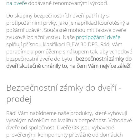
na dveře
dodávané renomovanými výrobci.
Do skupiny bezpečnostních dveří patří i ty s
protipožárními prvky, jako je například kouřotěsný a
požární uzávěr. Současně mohou mít takové dveře
zvukově izolační vrstvu. Naše
protipožární dveře
splňují přísnou klasifikaci EI,EW 30 DP3. Rádi Vám
poradíme a pomůžeme s nákupem tak, aby vchodové
bezpečnostní dveře do bytu i
bezpečnostní zámky do
dveří skutečně chránily to, na čem Vám nejvíce záleží
.
Bezpečnostní zámky do dveří -
prodej
Rádi Vám nabídneme naše produkty, které vyhovují
vysokým nárokům na kvalitu a bezpečnost. Vchodové
dveře od společnosti Dveře OK jsou vybavené
prověřenými komponenty převážně od domácích