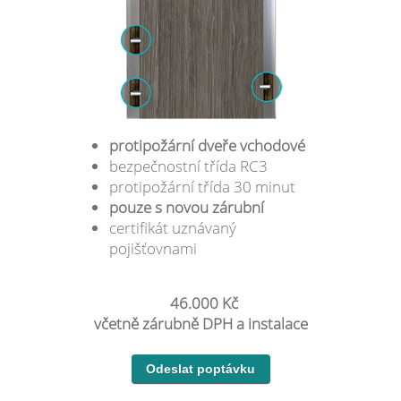
protipožární dveře vchodové
bezpečnostní třída RC3
protipožární třída 30 minut
pouze s novou zárubní
certifikát uznávaný
pojišťovnami
46.000 Kč
včetně zárubně DPH a instalace