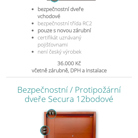
bezpečnostní dveře
vchodové
bezpečnostní třída RC2
pouze s novou zárubní
certifikát uznávaný
pojišťovnami
není český výrobek
36.000 Kč
včetně zárubně, DPH a instalace
Bezpečnostní / Protipožární
dveře Secura 12bodové