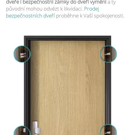
dveře i bezpečnostní zámky do dveří vymění
a ty
původní mohou odvézt k likvidaci.
Prodej
bezpečnostních dveří
proběhne k Vaší spokojenosti.