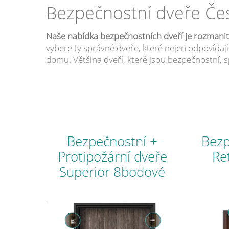
Bezpečnostní dveře Čes
Naše nabídka bezpečnostních dveří je rozmanitá
vybere ty správné dveře, které nejen odpovída
domu. Většina dveří, které jsou bezpečnostní, 
Bezpečnostní +
Bezp
Protipožární dveře
Re
Superior 8bodové