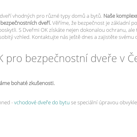
 dveří vhodných pro různé typy domů a bytů.
Naše komplexn
s bezpečnostních dveří.
Věříme, že bezpečnost je základní p
poskytli. S Dveřmi OK získáte nejen dokonalou ochranu, ale 
obitý vzhled. Kontaktujte nás ještě dnes a zajistěte svému
K pro bezpečnostní dveře v Č
máme bohaté zkušenosti.
hned -
vchodové dveře do bytu
se speciální úpravou obvykle