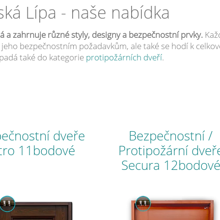
ká Lípa - naše nabídka
 a zahrnuje různé styly, designy a bezpečnostní prvky.
Každ
jí jeho bezpečnostním požadavkům, ale také se hodí k celk
spadá také do kategorie
protipožárních dveří
.
ečnostní dveře
Bezpečnostní /
tro 11bodové
Protipožární dveř
Secura 12bodov