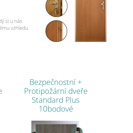
ý si u nás
ovému vzhledu
Bezpečnostní +
e
Protipožární dveře
é
Standard Plus
10bodové