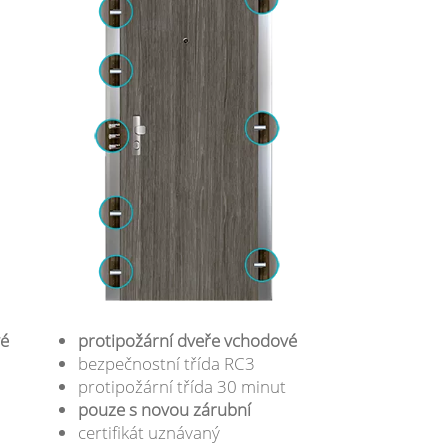
vé
protipožární dveře vchodové
bezpečnostní třída RC3
protipožární třída 30 minut
pouze s novou zárubní
certifikát uznávaný