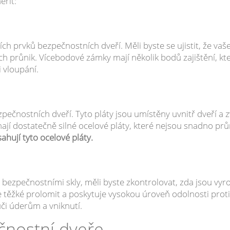
ěřit:
ích prvků bezpečnostních dveří. Měli byste se ujistit, že vaš
ch průnik. Vícebodové zámky mají několik bodů zajištění, kte
i vloupání.
ečnostních dveří. Tyto pláty jsou umístěny uvnitř dveří a zv
mají dostatečně silné ocelové pláty, které nejsou snadno pr
hují tyto ocelové pláty.
ezpečnostními skly, měli byste zkontrolovat, zda jsou vyr
 těžké prolomit a poskytuje vysokou úroveň odolnosti proti 
ůči úderům a vniknutí.
čnostní dveře