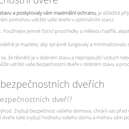
 stavu a poskytovaly vám maximální ochranu,
je důležité př
ré vám pomohou udržet vaše dveře v optimálním stavu:
. Používejte jemné čisticí prostředky a měkkou hadřík, abys
delně je mazlete, aby správně fungovaly a minimalizovalo s
te se, že těsnění je v dobrém stavu a nepropouští vzduch ne
že udržet vaše bezpečnostní dveře v dobrém stavu a prodlo
 bezpečnostních dveřích
 bezpečnostních dveří?
výhod. Zvyšují bezpečnost vašeho domova, chrání vás před
tní dveře také zvyšují hodnotu vašeho domu a mohou vám po