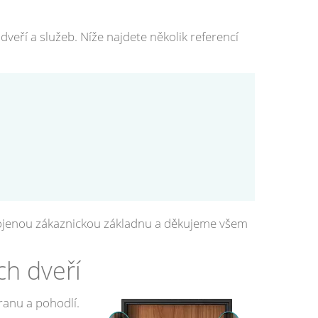
veří a služeb. Níže najdete několik referencí
okojenou zákaznickou základnu a děkujeme všem
ch dveří
ranu a pohodlí.