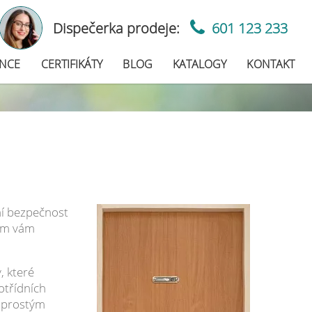
Dispečerka prodeje:
601 123 233
ENCE
CERTIFIKÁTY
BLOG
KATALOGY
KONTAKT
ní bezpečnost
nem vám
, které
otřídních
naprostým