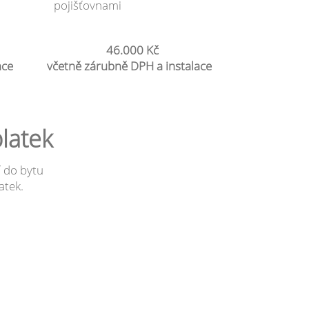
pojišťovnami
46.000 Kč
ace
včetně zárubně DPH a instalace
latek
í do bytu
atek.