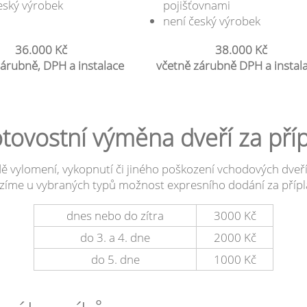
eský výrobek
pojišťovnami
není český výrobek
36.000 Kč
38.000 Kč
zárubně, DPH a instalace
včetně zárubně DPH a instal
tovostní výměna dveří za příp
ě vylomení, vykopnutí či jiného poškození vchodových dveř
zíme u vybraných typů možnost expresního dodání za přípl
dnes nebo do zítra
3000 Kč
do 3. a 4. dne
2000 Kč
do 5. dne
1000 Kč