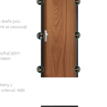
e dveře jsou
ré se zasouvají
yšují jejich
ůnikem.
obeny z
vniknutí. Měli