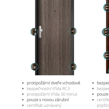
protipožární dveře vchodové
bezpeč
bezpečnostní třída RC3
bezpeč
protipožární třída 30 minut
pouze 
pouze s novou zárubní
certif
certifikát uznávaný
pojišť