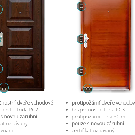
nostní dveře vchodové
protipožární dveře vchodo
nostní třída RC2
bezpečnostní třída RC3
s novou zárubní
protipožární třída 30 minut
ikát uznávaný
pouze s novou zárubní
ovnami
certifikát uznávaný