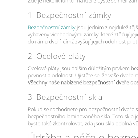
Zde je několik funkcí, na které byste se měli zam
1. Bezpečnostní zámky
Bezpečnostní zámky
jsou jedním z nejdůležitějš
vybaveny vícebodovými zámky, které ztěžují jeji
do rámu dveří, čímž zvyšují jejich odolnost prot
2. Ocelové pláty
Ocelové pláty jsou dalším důležitým prvkem bezp
pevnost a odolnost. Ujistěte se, že vaše dveře 
Všechny naše nabízené bezpečnostní dveře obsa
3. Bezpečnostní skla
Pokud se rozhodnete pro bezpečnostní dveře s b
bezpečnostního laminovaného skla. Toto sklo je
byste také zkontrolovat, zda jsou skla odolná v
Údržba a péče o bezpe