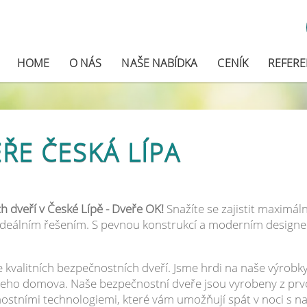
HOME
O NÁS
NAŠE NABÍDKA
CENÍK
REFER
ŘE ČESKÁ LÍPA
h dveří v České Lípě - Dveře OK!
Snažíte se zajistit maximál
ideálním řešením. S pevnou konstrukcí a moderním desig
kvalitních bezpečnostních dveří. Jsme hrdi na naše výrobky
ašeho domova. Naše bezpečnostní dveře jsou vyrobeny z prv
ostními technologiemi, které vám umožňují spát v noci s 