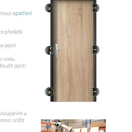
ijmout
opatření
te předešli
e jejich
bo vodu.
užit jejich
 vloupáním a
moci snížit