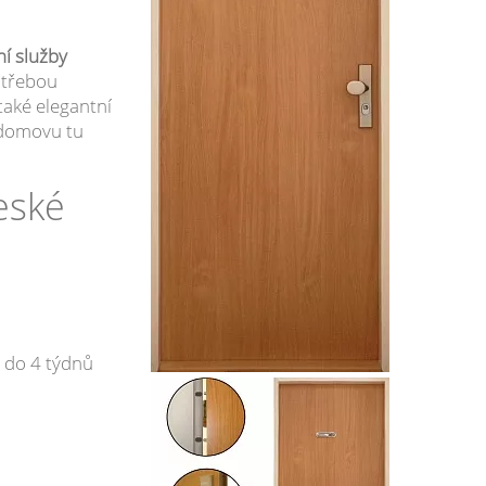
í služby
otřebou
také elegantní
 domovu tu
eské
 do 4 týdnů