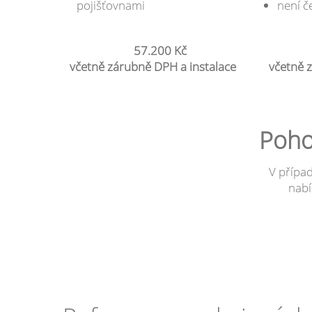
pojišťovnami
není č
57.200 Kč
včetně zárubně DPH a instalace
včetně 
Poho
V případ
nabí