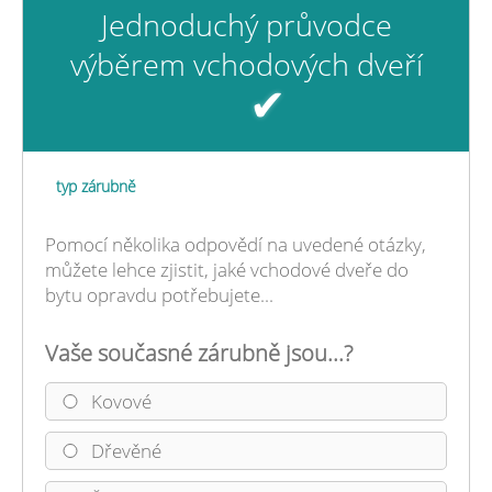
Jednoduchý průvodce
výběrem vchodových dveří
✔
typ zárubně
Pomocí několika odpovědí na uvedené otázky,
můžete lehce zjistit, jaké vchodové dveře do
bytu opravdu potřebujete...
Vaše současné zárubně jsou...?
Kovové
Dřevěné