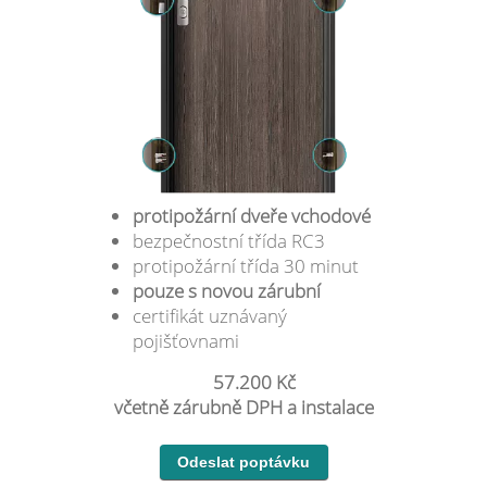
protipožární dveře vchodové
bezpečnostní třída RC3
protipožární třída 30 minut
pouze s novou zárubní
certifikát uznávaný
pojišťovnami
57.200 Kč
včetně zárubně DPH a instalace