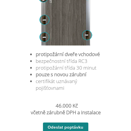
protipožární dveře vchodové
bezpečnostní třída RC3
protipožární třída 30 minut
pouze s novou zárubní
certifikát uznávaný
pojišťovnami
46.000 Kč
včetně zárubně DPH a instalace