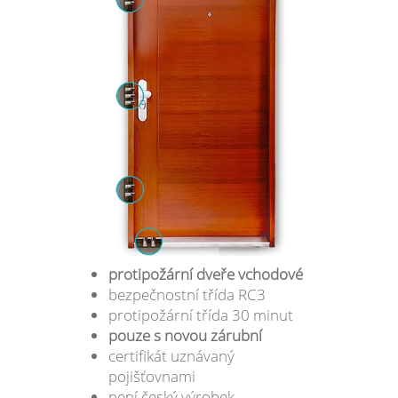
protipožární dveře vchodové
bezpečnostní třída RC3
protipožární třída 30 minut
pouze s novou zárubní
certifikát uznávaný
pojišťovnami
není český výrobek