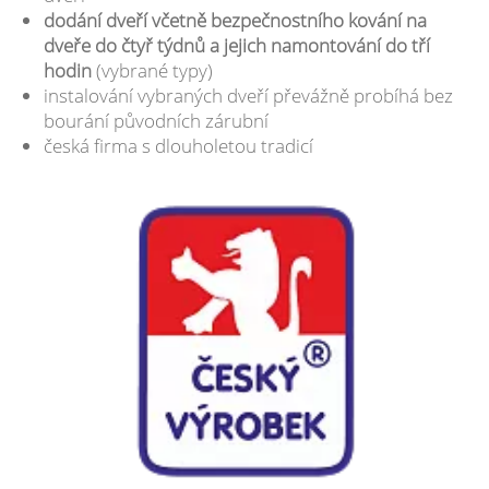
dodání dveří včetně bezpečnostního kování na
dveře do čtyř týdnů a jejich namontování do tří
hodin
(vybrané typy)
instalování vybraných dveří převážně probíhá bez
bourání původních zárubní
česká firma s dlouholetou tradicí