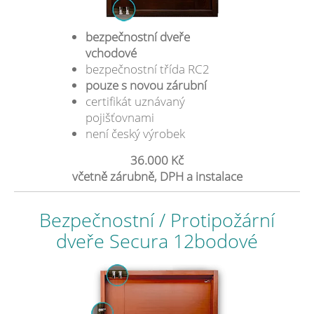
bezpečnostní dveře
vchodové
bezpečnostní třída RC2
pouze s novou zárubní
certifikát uznávaný
pojišťovnami
není český výrobek
36.000 Kč
včetně zárubně, DPH a instalace
Bezpečnostní / Protipožární
dveře Secura 12bodové