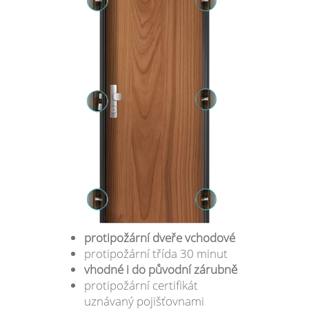
protipožární dveře vchodové
protipožární třída 30 minut
vhodné i do původní zárubně
protipožární certifikát
uznávaný pojišťovnami