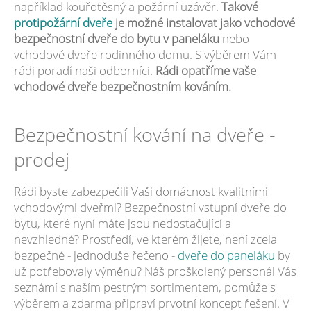
například kouřotěsný a požární uzávěr.
Takové
protipožární dveře
je možné instalovat jako vchodové
bezpečnostní dveře do bytu v paneláku
nebo
vchodové dveře rodinného domu. S výběrem Vám
rádi poradí naši odborníci.
Rádi opatříme vaše
vchodové dveře bezpečnostním kováním.
Bezpečnostní kování na dveře -
prodej
Rádi byste zabezpečili Vaši domácnost kvalitními
vchodovými dveřmi? Bezpečnostní vstupní dveře do
bytu, které nyní máte jsou nedostačující a
nevzhledné? Prostředí, ve kterém žijete, není zcela
bezpečné - jednoduše řečeno -
dveře do paneláku
by
už potřebovaly výměnu? Náš proškolený personál Vás
seznámí s naším pestrým sortimentem, pomůže s
výběrem a zdarma připraví prvotní koncept řešení. V