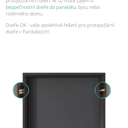
protipožárních dveří. Ať už máte zájem o
bezpečnostní dveře do paneláku
, bytu nebo
rodinného domu.
Dveře OK - vaše spolehlivé řešení pro protipožární
dveře v Pardubicích!