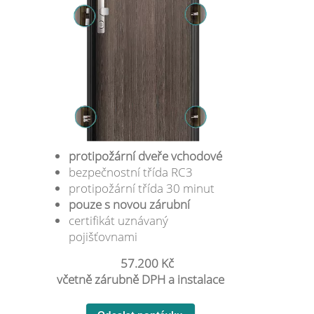
protipožární dveře vchodové
bezpečnostní třída RC3
protipožární třída 30 minut
pouze s novou zárubní
certifikát uznávaný
pojišťovnami
57.200 Kč
včetně zárubně DPH a instalace