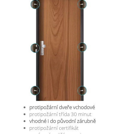
protipožární dveře vchodové
protipožární třída 30 minut
vhodné i do původní zárubně
protipožární certifikát