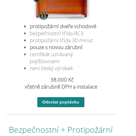
protipožární dveře vchodové
bezpečnostní třída RC3
protipožární třída 30 minut
pouze s novou zárubní
certifikát uznávaný
pojišťovnami
není český výrobek
38.000 Kč
včetně zárubně DPH a instalace
Bezpečnostní + Protipožární