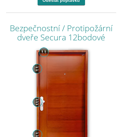
Bezpečnostní / Protipožární
dveře Secura 12bodové