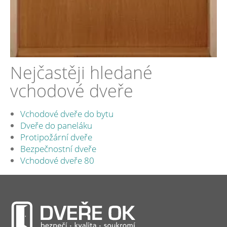
Nejčastěji hledané
vchodové dveře
Vchodové dveře do bytu
Dveře do paneláku
Protipožární dveře
Bezpečnostní dveře
Vchodové dveře 80