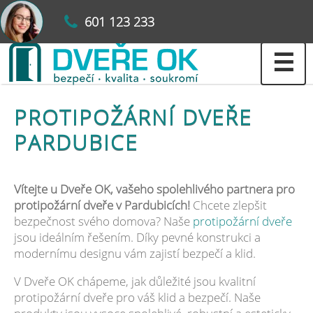
601 123 233
☰
PROTIPOŽÁRNÍ DVEŘE
PARDUBICE
Vítejte u Dveře OK, vašeho spolehlivého partnera pro
protipožární dveře v Pardubicích!
Chcete zlepšit
bezpečnost svého domova? Naše
protipožární dveře
jsou ideálním řešením. Díky pevné konstrukci a
modernímu designu vám zajistí bezpečí a klid.
V Dveře OK chápeme, jak důležité jsou kvalitní
protipožární dveře pro váš klid a bezpečí. Naše