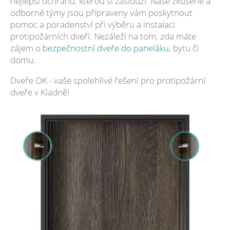
nejlepší ochranu, kterou si zaslouží. Naše zkušené a
odborné týmy jsou připraveny vám poskytnout
pomoc a poradenství při výběru a instalaci
protipožárních dveří. Nezáleží na tom, zda máte
zájem o
bezpečnostní dveře do paneláku
, bytu či
domu.
Dveře OK - vaše spolehlivé řešení pro protipožární
dveře v Kladně!