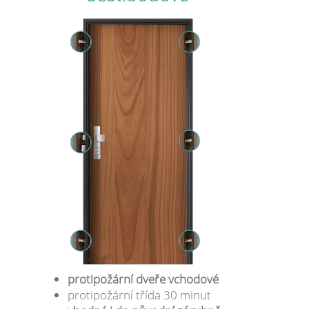
protipožární dveře vchodové
protipožární třída 30 minut