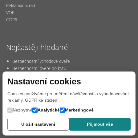
Reklamační řád
VOP
GDPR
Nejčastěji hledané
Bezpečnostní vchodové dveře
Bezpečnostní dveře do bytu
Vchodové dveře do bytu
Nastavení cookies
Protipožární dveře
Dveře do paneláku
Cookies používáme pro měření návštěvnosti a vyhodnocování
reklamy.
GDPR ke stažení
.
Nezbytné
Analytické
Marketingové
Uložit nastavení
Přijmout vše