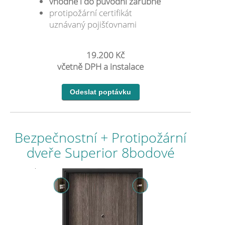
vhodné i do původní zárubně
protipožární certifikát
uznávaný pojišťovnami
19.200 Kč
včetně DPH a instalace
Bezpečnostní + Protipožární
dveře Superior 8bodové