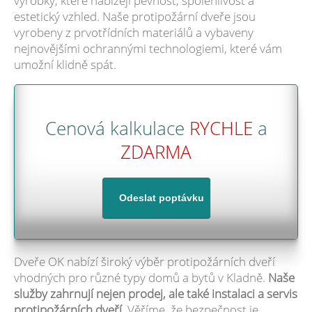
výrobky, které nabízejí pevnost, spolehlivost a
estetický vzhled. Naše protipožární dveře jsou
vyrobeny z prvotřídních materiálů a vybaveny
nejnovějšími ochrannými technologiemi, které vám
umožní klidně spát.
Cenová kalkulace
RYCHLE
a
ZDARMA
Dveře OK nabízí široký výběr protipožárních dveří
vhodných pro různé typy domů a bytů v Kladně.
Naše
služby zahrnují nejen prodej, ale také instalaci a servis
protipožárních dveří.
Věříme, že bezpečnost je