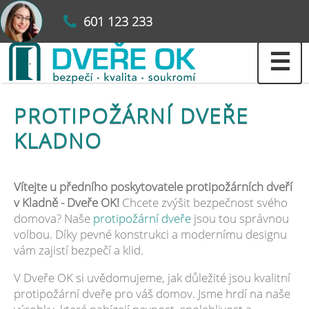
601 123 233
☰
PROTIPOŽÁRNÍ DVEŘE
KLADNO
Vítejte u předního poskytovatele protipožárních dveří
v Kladně - Dveře OK!
Chcete zvýšit bezpečnost svého
domova? Naše
protipožární dveře
jsou tou správnou
volbou. Díky pevné konstrukci a modernímu designu
vám zajistí bezpečí a klid.
V Dveře OK si uvědomujeme, jak důležité jsou kvalitní
protipožární dveře pro váš domov. Jsme hrdí na naše