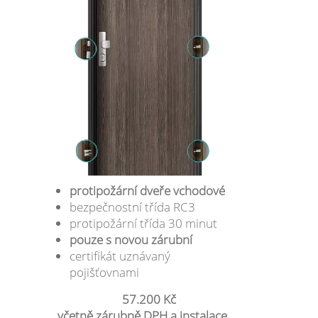
protipožární dveře vchodové
bezpečnostní třída RC3
protipožární třída 30 minut
pouze s novou zárubní
certifikát uznávaný
pojišťovnami
57.200 Kč
včetně zárubně DPH a instalace