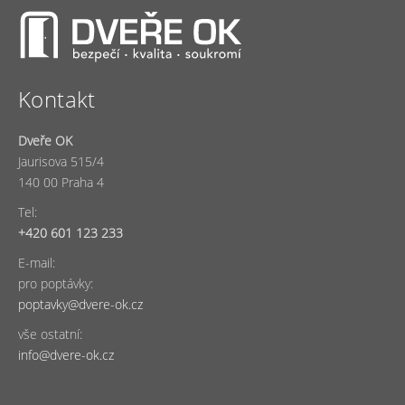
Kontakt
Dveře OK
Jaurisova 515/4
140 00 Praha 4
Tel:
+420 601 123 233
E-mail:
pro poptávky:
poptavky@dvere-ok.cz
vše ostatní:
info@dvere-ok.cz