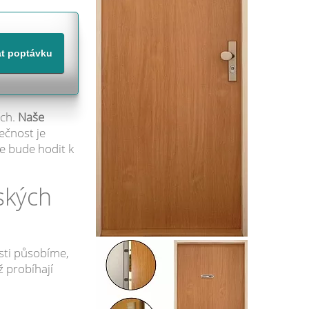
ích.
Naše
ečnost je
e bude hodit k
ských
sti působíme,
 probíhají