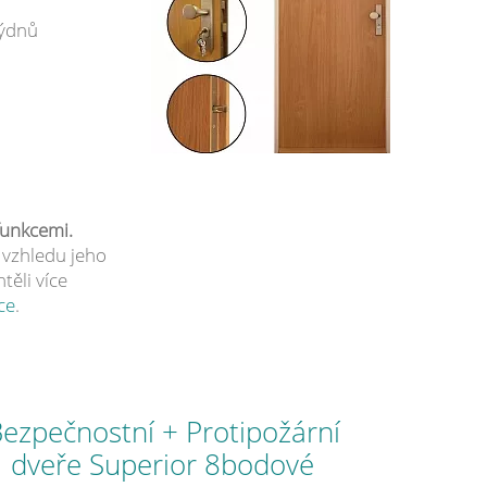
týdnů
funkcemi.
 vzhledu jeho
těli více
ce
.
ezpečnostní + Protipožární
dveře Superior 8bodové