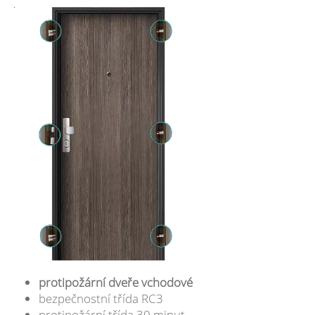
protipožární dveře vchodové
bezpečnostní třída RC3
protipožární třída 30 minut