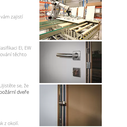
vám zajistí
asifikaci EI, EW
gování těchto
jistěte se, že
požární dveře
 z okolí.