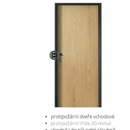
protipožární dveře vchodové
protipožární třída 30 minut
vhodné i do původní zárubně