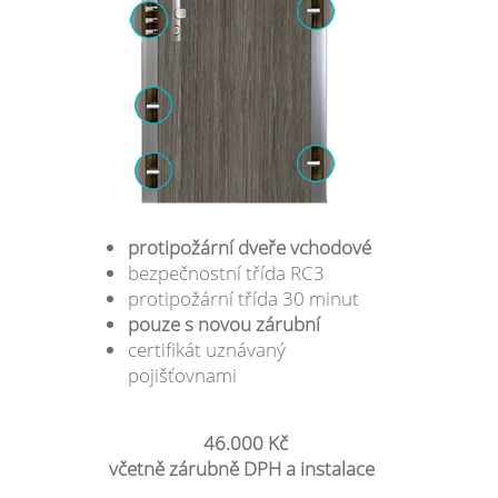
protipožární dveře vchodové
bezpečnostní třída RC3
protipožární třída 30 minut
pouze s novou zárubní
certifikát uznávaný
pojišťovnami
46.000 Kč
včetně zárubně DPH a instalace