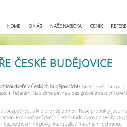
HOME
O NÁS
NAŠE NABÍDKA
CENÍK
REFER
ŘE ČESKÉ BUDĚJOVICE
ožární dveře v Českých Budějovicích!
Chcete zvýšit bezpečn
epším řešením. Nabízíme pevné a designově atraktivní dveře
stit bezpečnost a klid pro váš domov. Naše produkty jsou na
 příjemné. Protipožární dveře České Budějovice od Dveře OK 
i bezpečnostními prvky, které zajistí maximální ochranu.