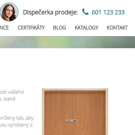
Dispečerka prodeje:
601 123 233
ENCE
CERTIFIKÁTY
BLOG
KATALOGY
KONTAKT
ost vašeho
, které
vrženy tak, aby
jsou vyrobeny z