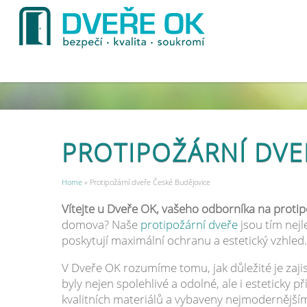
PROTIPOŽÁRNÍ DVE
Home
» Protipožární dveře České Budějovice
Vítejte u Dveře OK, vašeho odborníka na protip
domova? Naše
protipožární dveře
jsou tím nejl
poskytují maximální ochranu a estetický vzhled.
V Dveře OK rozumíme tomu, jak důležité je zaji
byly nejen spolehlivé a odolné, ale i esteticky
kvalitních materiálů a vybaveny nejmodernějším