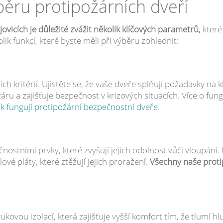
běru protipožárních dveří
vicích je důležité zvážit několik klíčových parametrů,
které 
k funkcí, které byste měli při výběru zohlednit:
ích kritérií. Ujistěte se, že vaše dveře splňují požadavky na kl
áru a zajišťuje bezpečnost v krizových situacích. Více o fun
ak fungují protipožární bezpečnostní dveře
.
stními prvky, které zvyšují jejich odolnost vůči vloupání. U
lové pláty, které ztěžují jejich proražení.
Všechny naše proti
vou izolací, která zajišťuje vyšší komfort tím, že tlumí hluk