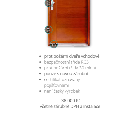
protipožární dveře vchodové
bezpečnostní třída RC3
protipožární třída 30 minut
pouze s novou zárubní
certifikát uznávaný
pojišťovnami
není český výrobek
38.000 Kč
včetně zárubně DPH a instalace