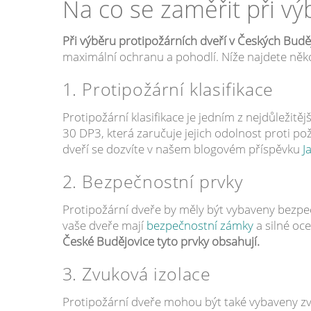
Na co se zaměřit při vý
Při výběru protipožárních dveří v Českých Budějo
maximální ochranu a pohodlí. Níže najdete několi
1. Protipožární klasifikace
Protipožární klasifikace je jedním z nejdůležitějš
30 DP3, která zaručuje jejich odolnost proti pož
dveří se dozvíte v našem blogovém příspěvku
J
2. Bezpečnostní prvky
Protipožární dveře by měly být vybaveny bezpečno
vaše dveře mají
bezpečnostní zámky
a silné oce
České Budějovice tyto prvky obsahují.
3. Zvuková izolace
Protipožární dveře mohou být také vybaveny zvuko