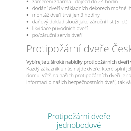
zaměření zdarma - dojezd do 24 hodin
dodání dveří v základních dekorech možné i
montáž dveří trvá jen 3 hodiny
daňový doklad slouží jako záruční list (5 let)
likvidace původních dveří
po/záruční servis dveří
Protipožární dveře Čes
Vybírejte z široké nabídky protipožárních dveř
Každý zákazník u nás najde dveře, které splní 
domu. Většina našich protipožárních dveří je r
informací o našich bezpečnostních dveří, tak
Protipožární dveře
jednobodové