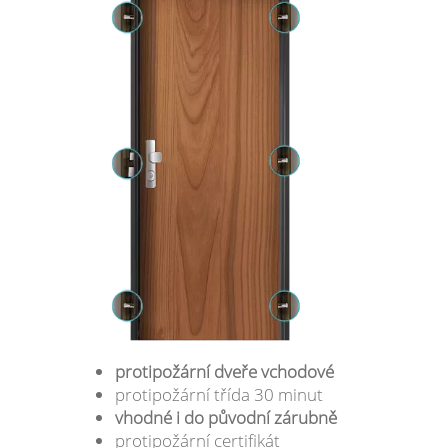
protipožární dveře vchodové
protipožární třída 30 minut
vhodné i do původní zárubně
protipožární certifikát