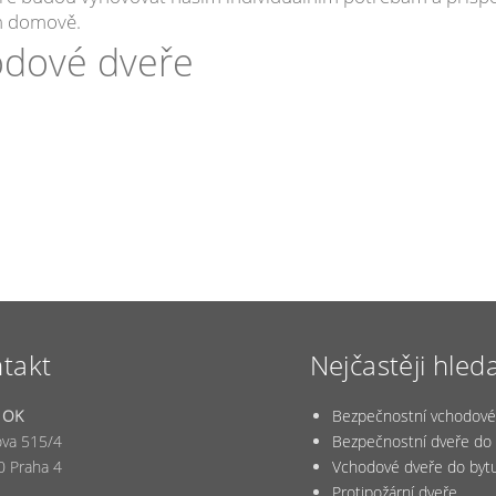
m domově.
odové dveře
takt
Nejčastěji hled
 OK
Bezpečnostní vchodové
ova 515/4
Bezpečnostní dveře do 
0 Praha 4
Vchodové dveře do byt
Protipožární dveře