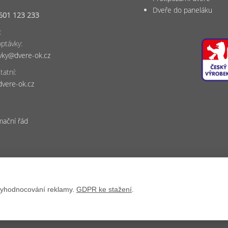
Dveře do paneláku
601 123 233
:
ptávky:
vky@dvere-ok.cz
tatní:
dvere-ok.cz
mační řád
Copyright © 2026, Dveře OK.
vyhodnocování reklamy.
GDPR ke stažení
.