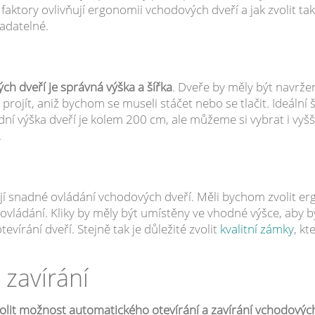
faktory ovlivňují ergonomii vchodových dveří a jak zvolit ta
adatelné.
h dveří je správná výška a šířka
. Dveře by měly být navržen
ojít, aniž bychom se museli stáčet nebo se tlačit. Ideální 
ní výška dveří je kolem 200 cm, ale můžeme si vybrat i vyšš
.
ňují snadné ovládání vchodových dveří. Měli bychom zvolit e
 ovládání. Kliky by měly být umístěny ve vhodné výšce, aby 
vírání dveří. Stejně tak je důležité zvolit
kvalitní zámky
, k
 zavírání
olit možnost automatického otevírání a zavírání vchodových