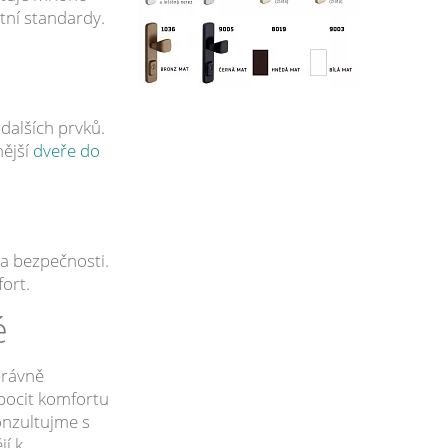
tní standardy.
dalších prvků.
nější
dveře do
a bezpečnosti.
ort.
é
rávně
pocit komfortu
onzultujme s
í k