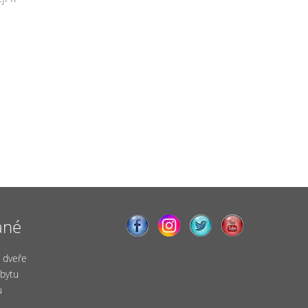
ané
 dveře
bytu
u