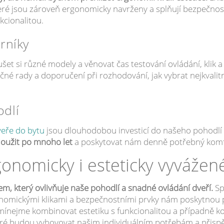
ré jsou zároveň ergonomicky navrženy a splňují bezpečnos
kcionalitou.
rníky
et si různé modely a věnovat čas testování ovládání, klik a 
né rady a doporučení při rozhodování, jak vybrat nejkvalit
dlí
veře do bytu
jsou dlouhodobou investicí do našeho pohodlí 
loužit po mnoho let
a poskytovat nám denně potřebný komf
onomicky i esteticky vyvážen
m, který ovlivňuje naše pohodlí a snadné ovládání dveří.
Sp
onomickými klikami a bezpečnostními prvky nám poskytnou 
mínejme kombinovat estetiku s funkcionalitou a případně k
eré budou vyhovovat našim individuálním potřebám a přispěj