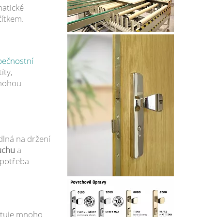
matické
čítkem.
pečnostní
íty,
 mohou
dlná na držení
duchu
a
 potřeba
stuje mnoho