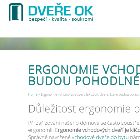
ERGONOMIE VCHODO
BUDOU POHODLNÉ 
Home
» Ergonomie vchodových dveří: Jak zvolit dveře, které budou pohod
Důležitost ergonomie p
Při zařizování našeho domova se často soustře
ergonomii. E
rgonomie vchodových dveří je klí
Správně navržené
vchodové dveře do bytu
nám 