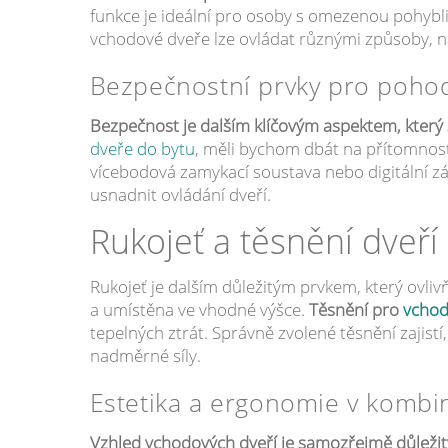
funkce je ideální pro osoby s omezenou pohybl
vchodové dveře lze ovládat různými způsoby, 
Bezpečnostní prvky pro pohod
Bezpečnost je dalším klíčovým aspektem, který
dveře do bytu
, měli bychom dbát na přítomnost
vícebodová zamykací soustava nebo digitální 
usnadnit ovládání dveří.
Rukojeť a těsnění dveří
Rukojeť je dalším důležitým prvkem, který ovli
a umístěna ve vhodné výšce.
Těsnění pro
vchod
tepelných ztrát. Správně zvolené těsnění zajist
nadměrné síly.
Estetika a ergonomie v kombi
Vzhled vchodových dveří je samozřejmě důležitý