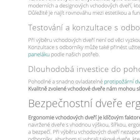
moderních a designových vchodových dveří, kte
Důležité je najít rovnováhu mezi estetikou a fun
Testování a konzultace s odbo
Při výběru vchodových dveří není od věci vyzkouš
Konzultace s odborníky může také přinést užiteč
paneláku
podle našich potřeb.
Dlouhodobá investice do poho
Pohodlné a snadno ovladatelné
protipožární d
Kvalitně zvolené vchodové dveře nám mohou s
Bezpečnostní dveře erg
Ergonomie vchodových dveří je klíčovým faktore
navržené dveře s vhodnou výškou, šířkou, erg
a bezpečí. Při výběru vchodových dveří nezapo
odborníky, abychom si vybrali takové dveře, kt