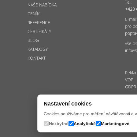
Tel:
NAŠE NABÍDKA
+420 
CENÍK
E-mail
REFERENCE
pro po
CERTIFIKÁTY
popta
BLOG
vše os
KATALOGY
info@
KONTAKT
Rekla
VOP
GDPR
Nastavení cookies
Cookies používáme pro měření návštěvnosti a 
Nezbytné
Analytické
Marketingové