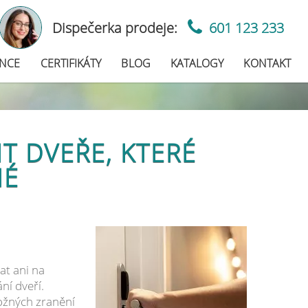
Dispečerka prodeje:
601 123 233
ENCE
CERTIFIKÁTY
BLOG
KATALOGY
KONTAKT
T DVEŘE, KTERÉ
NÉ
at ani na
ní dveří.
ožných zranění