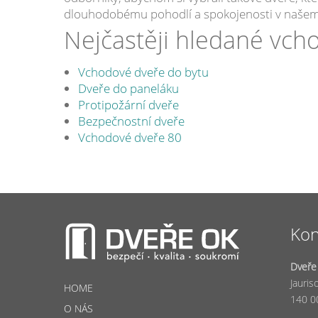
dlouhodobému pohodlí a spokojenosti v naše
Nejčastěji hledané vch
Vchodové dveře do bytu
Dveře do paneláku
Protipožární dveře
Bezpečnostní dveře
Vchodové dveře 80
Kon
Dveře
Jauris
HOME
140 0
O NÁS