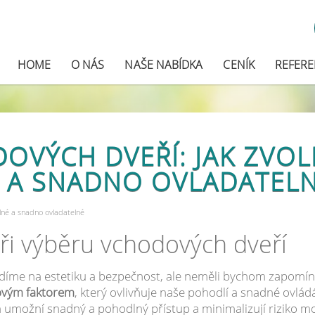
HOME
O NÁS
NAŠE NABÍDKA
CENÍK
REFER
VÝCH DVEŘÍ: JAK ZVOLI
A SNADNO OVLADATEL
lné a snadno ovladatelné
ři výběru vchodových dveří
díme na estetiku a bezpečnost, ale neměli bychom zapomín
čovým faktorem
, který ovlivňuje naše pohodlí a snadné ovládá
umožní snadný a pohodlný přístup a minimalizují riziko m