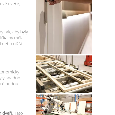
kové dveře,
y tak, aby byly
šířka by měla
í nebo nižší
rgonomicky
byly snadno
teré budou
 dveří
. Tato