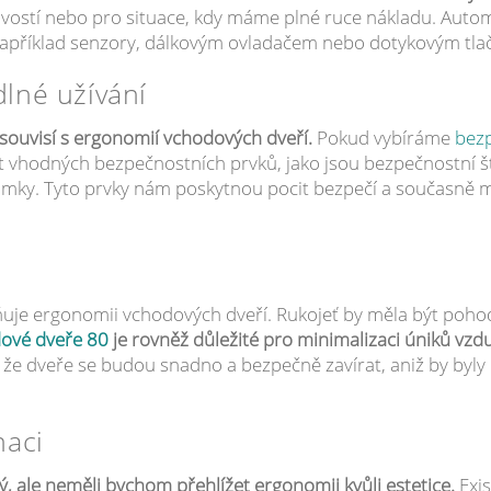
ivostí nebo pro situace, kdy máme plné ruce nákladu. Auto
například senzory, dálkovým ovladačem nebo dotykovým tla
lné užívání
 souvisí s ergonomií vchodových dveří.
Pokud vybíráme
bez
 vhodných bezpečnostních prvků, jako jsou bezpečnostní št
zámky. Tyto prvky nám poskytnou pocit bezpečí a současně
vňuje ergonomii vchodových dveří. Rukojeť by měla být poho
ové dveře 80
je rovněž důležité pro minimalizaci úniků vz
í, že dveře se budou snadno a bezpečně zavírat, aniž by byly
naci
, ale neměli bychom přehlížet ergonomii kvůli estetice.
Exi