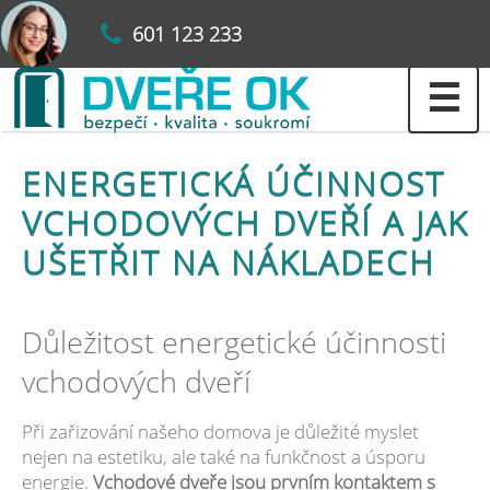
601 123 233
☰
ENERGETICKÁ ÚČINNOST
VCHODOVÝCH DVEŘÍ A JAK
UŠETŘIT NA NÁKLADECH
Důležitost energetické účinnosti
vchodových dveří
Při zařizování našeho domova je důležité myslet
nejen na estetiku, ale také na funkčnost a úsporu
energie.
Vchodové dveře jsou prvním kontaktem s