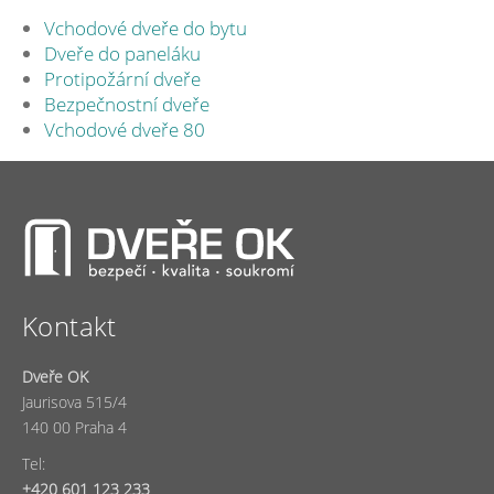
Vchodové dveře do bytu
Dveře do paneláku
Protipožární dveře
Bezpečnostní dveře
Vchodové dveře 80
Kontakt
Dveře OK
Jaurisova 515/4
140 00 Praha 4
Tel:
+420 601 123 233