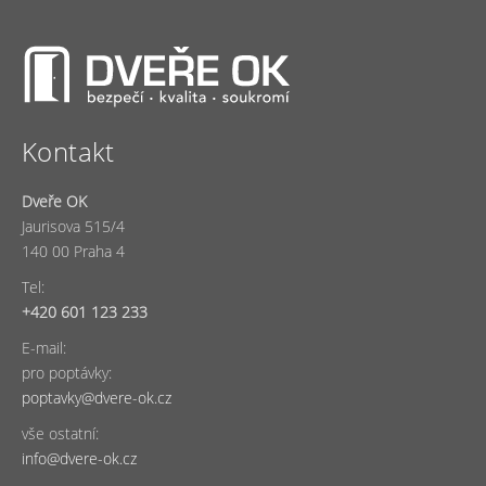
Kontakt
Dveře OK
Jaurisova 515/4
140 00 Praha 4
Tel:
+420 601 123 233
E-mail:
pro poptávky:
poptavky@dvere-ok.cz
vše ostatní:
info@dvere-ok.cz