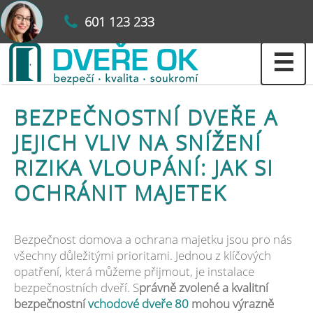
601 123 233
☰
BEZPEČNOSTNÍ DVEŘE A
JEJICH VLIV NA SNÍŽENÍ
RIZIKA VLOUPÁNÍ: JAK SI
OCHRÁNIT MAJETEK
Bezpečnost domova a ochrana majetku jsou pro nás
všechny důležitými prioritami. Jednou z klíčových
opatření, která můžeme přijmout, je instalace
bezpečnostních dveří. S
právně zvolené a kvalitní
bezpečnostní
vchodové dveře 80
mohou výrazně