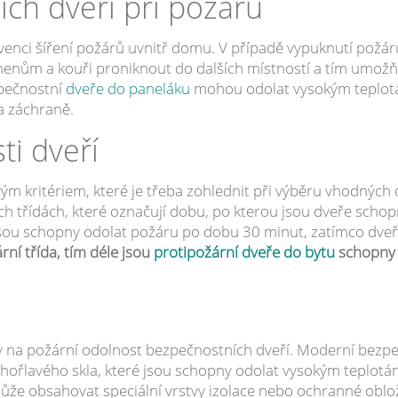
ch dveří při požáru
evenci šíření požárů uvnitř domu. V případě vypuknutí požá
amenům a kouři proniknout do dalších místností a tím umožň
zpečnostní
dveře do paneláku
mohou odolat vysokým teplot
a záchraně.
ti dveří
ým kritériem, které je třeba zohlednit při výběru vhodných 
ch třídách, které označují dobu, po kterou jsou dveře schop
 jsou schopny odolat požáru po dobu 30 minut, zatímco dveř
ární třída, tím déle jsou
protipožární dveře do bytu
schopny 
iv na požární odolnost bezpečnostních dveří. Moderní bezp
nehořlavého skla, které jsou schopny odolat vysokým teplot
ůže obsahovat speciální vrstvy izolace nebo ochranné oblo