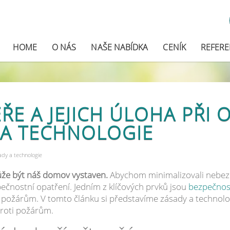
HOME
O NÁS
NAŠE NABÍDKA
CENÍK
REFER
ŘE A JEJICH ÚLOHA PŘI 
 A TECHNOLOGIE
ady a technologie
může být náš domov vystaven.
Abychom minimalizovali nebezpe
zpečnostní opatření. Jedním z klíčových prvků jsou
bezpečnos
ti požárům. V tomto článku si představíme zásady a technolog
roti požárům.