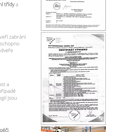
í třídy
a
veří zabrání
t schopno
é dveře
ost a
případě
gií jsou
péči
.