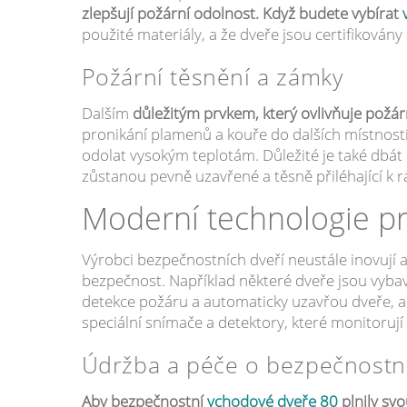
zlepšují požární odolnost. Když budete vybírat
použité materiály, a že dveře jsou certifikovány
Požární těsnění a zámky
Dalším
důležitým prvkem, který ovlivňuje požárn
pronikání plamenů a kouře do dalších místnost
odolat vysokým teplotám. Důležité je také dbát 
zůstanou pevně uzavřené a těsně přiléhající k
Moderní technologie pr
Výrobci bezpečnostních dveří neustále inovují a 
bezpečnost. Například některé dveře jsou vybav
detekce požáru a automaticky uzavřou dveře, ab
speciální snímače a detektory, které monitorují 
Údržba a péče o bezpečnostn
Aby bezpečnostní
vchodové dveře 80
plnily svo