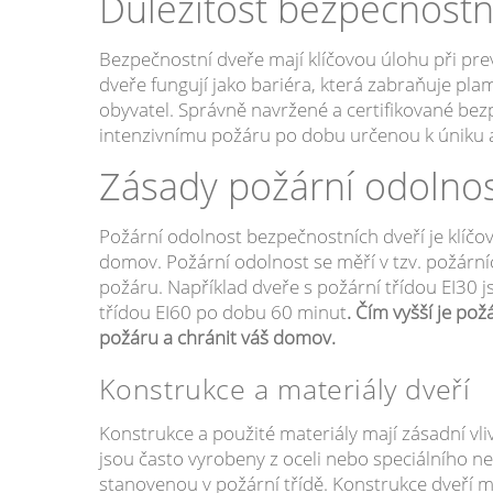
Důležitost bezpečnostní
Bezpečnostní dveře mají klíčovou úlohu při pr
dveře fungují jako bariéra, která zabraňuje pl
obyvatel. Správně navržené a certifikované be
intenzivnímu požáru po dobu určenou k úniku 
Zásady požární odolnos
Požární odolnost bezpečnostních dveří je klíčov
domov. Požární odolnost se měří v tzv. požární
požáru. Například dveře s požární třídou EI30
třídou EI60 po dobu 60 minut
. Čím vyšší je pož
požáru a chránit váš domov.
Konstrukce a materiály dveří
Konstrukce a použité materiály mají zásadní vl
jsou často vyrobeny z oceli nebo speciálního 
stanovenou v požární třídě. Konstrukce dveří m