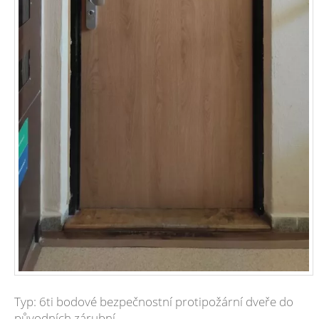
Typ: 6ti bodové bezpečnostní protipožární dveře do
původních zárubní